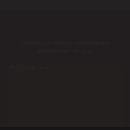
Descubra os
serviços especializados
de joalharia
Triboulet