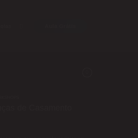
joias
Aula Grátis
RKSHOPS
nças de Casamento