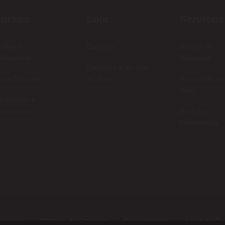
ursos
Loja
Serviços
alharia
Comprar
Aluguer de
ofissional
Bancadas
Cuidados a ter com
urta Duração
as Joias
Reparação de
Joias
orkshops e
periências
Joias Por
Encomenda
vacidade
Política de Cookies
Regulamento
Livro de R