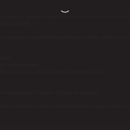
vão aprender os passos essenciais da joalharia artesanal e tra
de significado.
a o momento e a experiência partilhada. No final, saem com as
 única
tal: ouro ou prata*)
diante marcação através do email
info@triboulet.pt
 co-fundador da Triboulet – Escola de Joalharia.
 ser trazido pelo casal, caso pretenda reciclar peças antigas, o