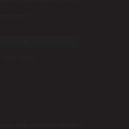
 casamento, numa experiência única em
ouro ou prata*)
Alianças de Casamento
ADICIONAR
Add to wishlist
ianças, desde a fundição do metal até ao