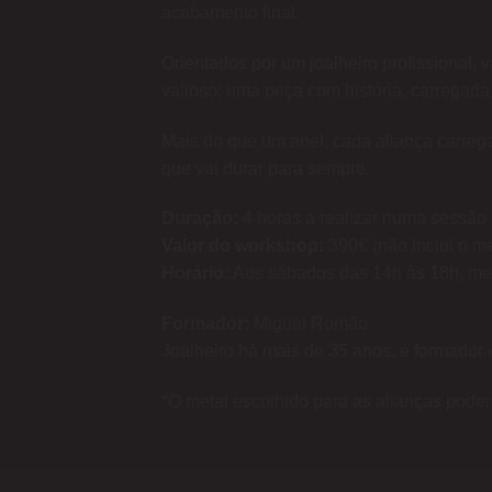
acabamento final.
Orientados por um joalheiro profissional, 
valioso: uma peça com história, carregada 
Mais do que um anel, cada aliança carreg
que vai durar para sempre.
Duração:
4 horas a realizar numa sessão
Valor do workshop:
390€ (não inclui o me
Horário:
Aos sábados das 14h às 18h, me
Formador:
Miguel Romão
Joalheiro há mais de 35 anos, é formador e
*O metal escolhido para as alianças poderá