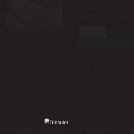
Cria as tuas alianças de
casal.
(valor não inclui o metal: 
Quantidade de Workshop 
iência exclusiva cheia de significado: criam juntos as suas al