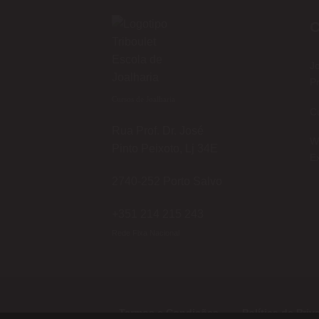
C
Jo
Pr
Cursos de Joalharia
C
Rua Prof. Dr. José
W
Pinto Peixoto, Lj 34E
Ex
2740-252 Porto Salvo
+351 214 215 243
Rede Fixa Nacional
Termos e Condições
Política de Pri