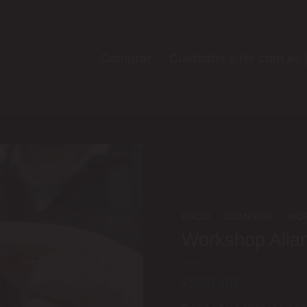
Comprar
Cuidados a ter com as 
Add to
wishlist
INÍCIO
/
COMPRAR
/
WO
Workshop Alia
390.00
€